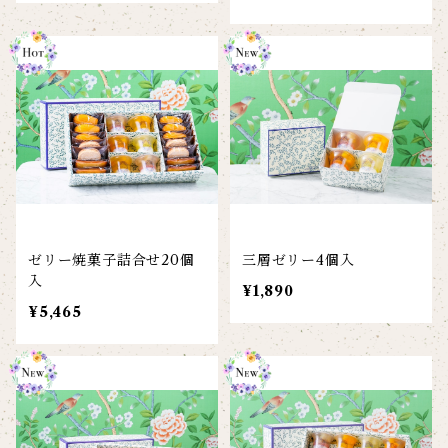
ゼリー焼菓子詰合せ20個
三層ゼリー4個入
入
¥1,890
¥5,465