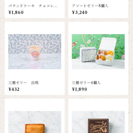
パウンドケーキ チョコレー
アソートゼリー8個入
トケーキ
¥1,860
¥3,240
三層ゼリー 白桃
三層ゼリー4個入
¥432
¥1,890