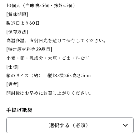
10個入（白味噌×5個・抹茶×5個）
[賞味期限]
製造日より60日
[保存方法]
高温多湿、直射日光を避けて保存してください。
[特定原材料等29品目]
小麦・卵・乳成分・大豆・ごま・ｱｰﾓﾝﾄﾞ
[仕様]
箱のサイズ（約）：縦18×横26×高さ5cm
[備考]
開封後はお早めにお召し上がりください。
手提げ紙袋
選択する（必須）