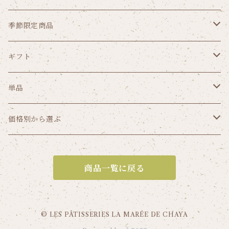
クッキー
季節限定商品
パウンドケーキ
ゼリー
ギフト
リーフパイ
ショコラ
価格から選ぶ
単品
1,000円（税込み）未満
焼菓子から選ぶ
ガトー
価格別から選ぶ
1,000円～1,999円（税込）
ガトーセック
葉山のショコラ・カロ
1,000円（税込み）未満
商品一覧に戻る
2,000円～2,999円（税込）
焼菓子詰合せ
フリアン
1,000円～1,999円（税込）
3,000円～3,999円（税込）
クッキー
ゼリー
2,000円～2,999円（税込）
© LES PÂTISSERIES LA MARÉE DE CHAYA