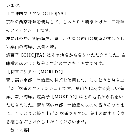
いませ。
【白味噌フリアン【CHOJYA】
京都の西京味噌を使用して、しっとりと焼き上げた「白味噌
のフィナンシェ」です。
沖に江の島、湘南海岸、富士、伊豆の連山の展望がすばらし
い葉山の海岸、長者ヶ崎。
焼菓子【CHOJYA】はその地名から名をいただきました。白
味噌のほどよい塩分が生地の甘さを引き立てます。
【抹茶フリアン【MORITO】
薫り高い京都・宇治産の抹茶を使用して、しっとりと焼き上
げた「抹茶のフィナンシェ」です。葉山を代表する美しい海
岸、森戸海岸。焼菓子【MORITO】はその地名から名をい
ただきました。薫り高い京都・宇治産の抹茶の香りそのまま
に、しっとりと焼き上げた 抹茶フリアン。葉山の歴史と空気
を感じながらお召し上がりくださいませ。
［数・内容]