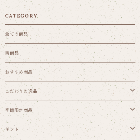
CATEGORY
全ての商品
新商品
おすすめ商品
こだわりの逸品
クッキー
季節限定商品
パウンドケーキ
ゼリー
ギフト