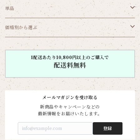
リーフパイ
ショコラ
価格から選ぶ
単品
1,000円（税込み）未満
焼菓子から選ぶ
ガトー
価格別から選ぶ
1,000円～1,999円（税込）
ガトーセック
葉山のショコラ・カロ
1,000円（税込み）未満
1配送あたり10,800円以上のご購入で
2,000円～2,999円（税込）
焼菓子詰合せ
配送料無料
フリアン
1,000円～1,999円（税込）
3,000円～3,999円（税込）
クッキー
ゼリー
2,000円～2,999円（税込）
メールマガジンを受け取る
4,000円～4,999円（税込）
葉山のショコラ・カロ
3,000円～3,999円（税込）
新商品やキャンペーンなどの

最新情報をお届けいたします。
5,000円～5,999円（税込）
フリアン
4,000円～4,999円（税込）
登録
パウンドケーキ