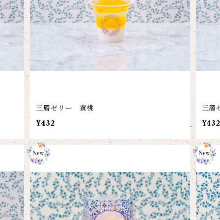
三層ゼリー 黄桃
三層
¥432
¥43