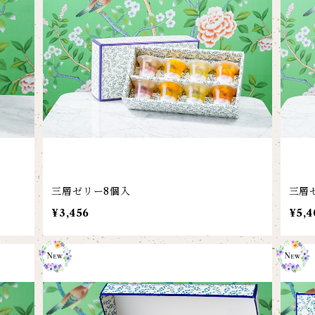
三層ゼリー8個入
三層
¥3,456
¥5,4