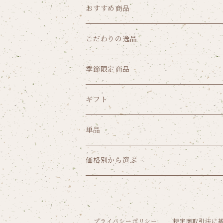
おすすめ商品
こだわりの逸品
クッキー
季節限定商品
パウンドケーキ
ゼリー
ギフト
リーフパイ
ショコラ
価格から選ぶ
単品
1,000円（税込み）未満
焼菓子から選ぶ
ガトー
価格別から選ぶ
1,000円～1,999円（税込）
ガトーセック
葉山のショコラ・カロ
1,000円（税込み）未満
2,000円～2,999円（税込）
焼菓子詰合せ
フリアン
1,000円～1,999円（税込）
プライバシーポリシー
特定商取引法に