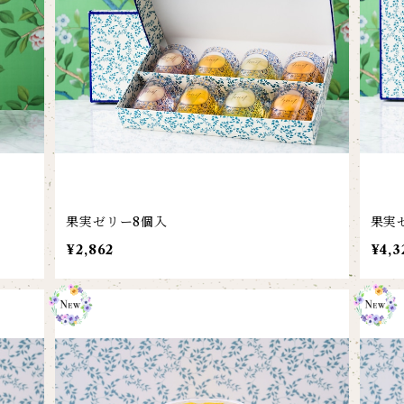
果実ゼリー8個入
果実
¥2,862
¥4,3