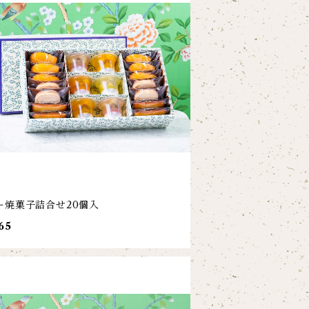
ー焼菓子詰合せ20個入
65