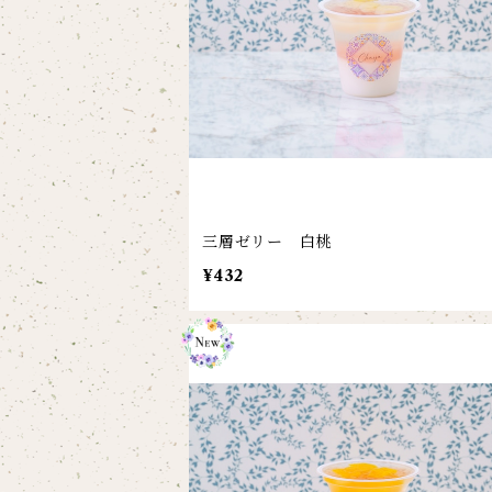
三層ゼリー 白桃
¥432