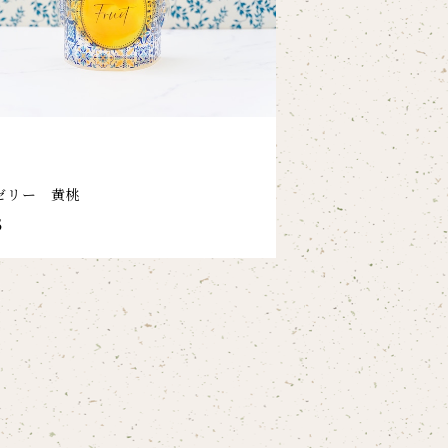
ゼリー 黄桃
5