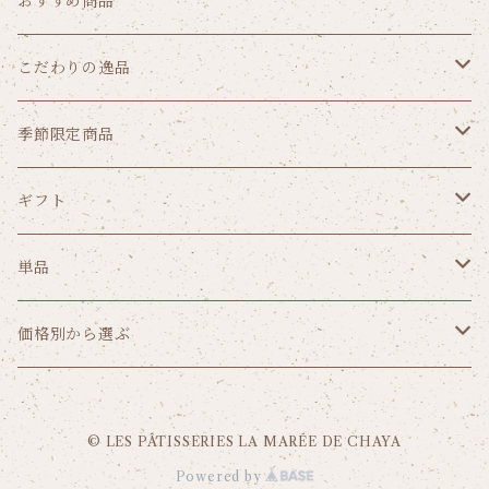
おすすめ商品
こだわりの逸品
クッキー
季節限定商品
パウンドケーキ
ゼリー
ギフト
リーフパイ
ショコラ
価格から選ぶ
単品
1,000円（税込み）未満
焼菓子から選ぶ
ガトー
価格別から選ぶ
1,000円～1,999円（税込）
ガトーセック
葉山のショコラ・カロ
1,000円（税込み）未満
© LES PÂTISSERIES LA MARÉE DE CHAYA
2,000円～2,999円（税込）
焼菓子詰合せ
フリアン
1,000円～1,999円（税込）
Powered by