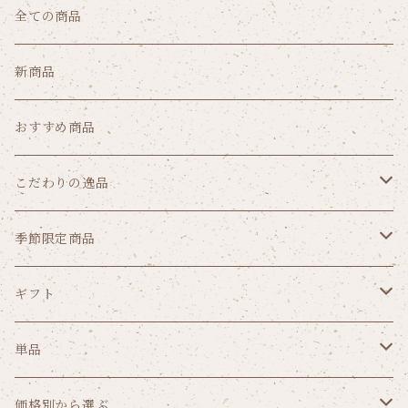
全ての商品
新商品
おすすめ商品
こだわりの逸品
クッキー
季節限定商品
パウンドケーキ
ゼリー
ギフト
リーフパイ
ショコラ
価格から選ぶ
単品
1,000円（税込み）未満
焼菓子から選ぶ
ガトー
価格別から選ぶ