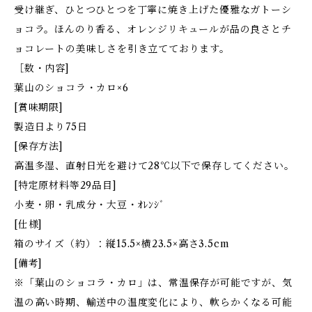
受け継ぎ、ひとつひとつを丁寧に焼き上げた優雅なガトーシ
ョコラ。ほんのり香る、オレンジリキュールが品の良さとチ
ョコレートの美味しさを引き立てております。
［数・内容]
葉山のショコラ・カロ×6
[賞味期限]
製造日より75日
[保存方法]
高温多湿、直射日光を避けて28℃以下で保存してください。
[特定原材料等29品目]
小麦・卵・乳成分・大豆・ｵﾚﾝｼﾞ
[仕様]
箱のサイズ（約）：縦15.5×横23.5×高さ3.5cm
[備考]
※「葉山のショコラ・カロ」は、常温保存が可能ですが、気
温の高い時期、輸送中の温度変化により、軟らかくなる可能