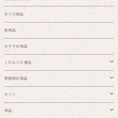
全ての商品
新商品
おすすめ商品
こだわりの逸品
クッキー
季節限定商品
パウンドケーキ
ゼリー
ギフト
リーフパイ
ショコラ
価格から選ぶ
単品