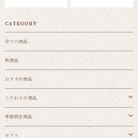
CATEGORY
全ての商品
新商品
おすすめ商品
こだわりの逸品
クッキー
季節限定商品
パウンドケーキ
ゼリー
ギフト