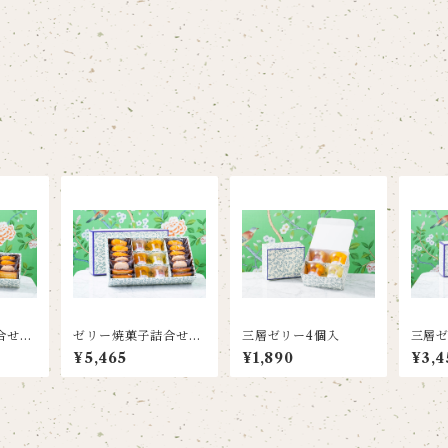
せ12
ゼリー焼菓子詰合せ20
三層ゼリー4個入
三層ゼ
個入
¥5,465
¥1,890
¥3,4