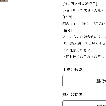
[特定原材料等29品目]
小麦・卵・乳成分・大豆・ごま
[仕様]
箱のサイズ（約）：縦17.5×横
[備考]
※こちらのお詰合せには、
す。1歳未満（乳幼児）の
うご注意ください。
※開封後はお早めにお召し
手提げ紙袋
選択
熨斗の有無