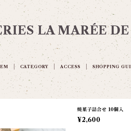
ERIES LA MARÉE D
TEM
CATEGORY
ACCESS
SHOPPING GU
焼菓子詰合せ 10個入
¥2,600