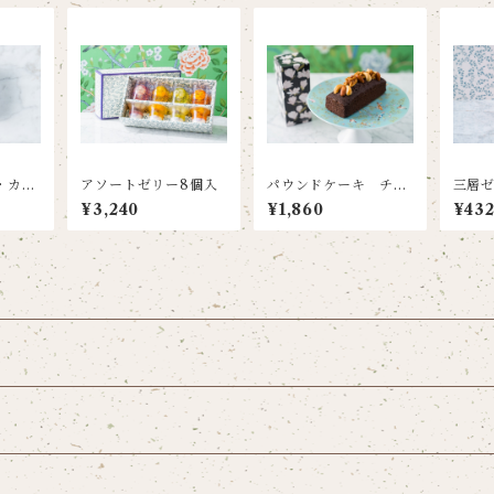
・カ
アソートゼリー8個入
パウンドケーキ チョ
三層
ー
コレートケーキ
¥3,240
¥1,860
¥43