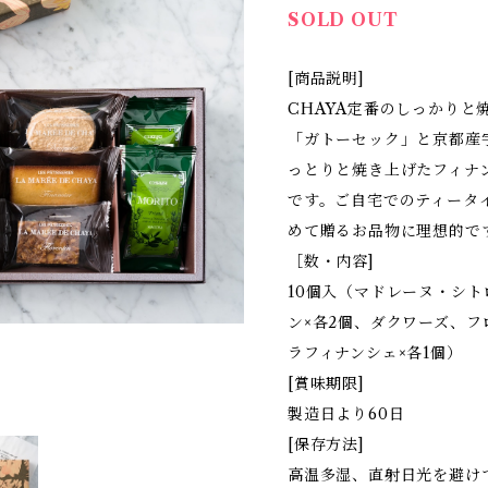
SOLD OUT
[商品説明]
CHAYA定番のしっかりと
「ガトーセック」と京都産
っとりと焼き上げたフィナ
です。ご自宅でのティータ
めて贈るお品物に理想的で
［数・内容]
10個入（マドレーヌ・シ
ン×各2個、ダクワーズ、
ラフィナンシェ×各1個）
[賞味期限]
製造日より60日
[保存方法]
高温多湿、直射日光を避け