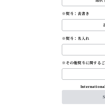
選択
※熨斗：表書き
※熨斗：名入れ
※その他熨斗に関する
Internationa
S