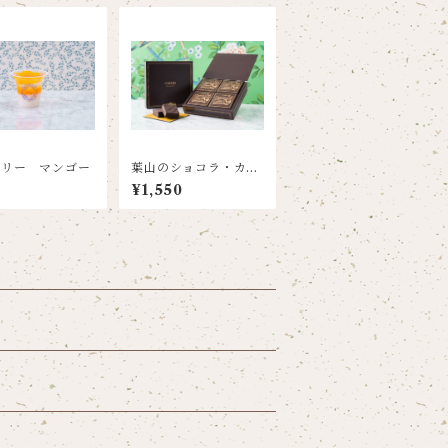
ゼリー マンゴー
葉山のショコラ・カロ
4個入
2
¥1,550