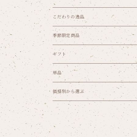
こだわりの逸品
クッキー
季節限定商品
パウンドケーキ
ゼリー
ギフト
リーフパイ
ショコラ
価格から選ぶ
単品
1,000円（税込み）未満
焼菓子から選ぶ
ガトー
価格別から選ぶ
1,000円～1,999円（税込）
ガトーセック
葉山のショコラ・カロ
1,000円（税込み）未満
2,000円～2,999円（税込）
焼菓子詰合せ
フリアン
1,000円～1,999円（税込）