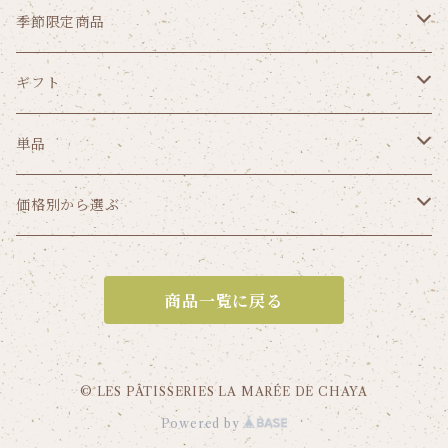
クッキー
季節限定商品
パウンドケーキ
ゼリー
ギフト
リーフパイ
ショコラ
価格から選ぶ
単品
1,000円（税込み）未満
焼菓子から選ぶ
ガトー
価格別から選ぶ
1,000円～1,999円（税込）
ガトーセック
葉山のショコラ・カロ
1,000円（税込み）未満
商品一覧に戻る
2,000円～2,999円（税込）
焼菓子詰合せ
フリアン
1,000円～1,999円（税込）
3,000円～3,999円（税込）
クッキー
ゼリー
2,000円～2,999円（税込）
© LES PÂTISSERIES LA MARÉE DE CHAYA
Powered by
4,000円～4,999円（税込）
葉山のショコラ・カロ