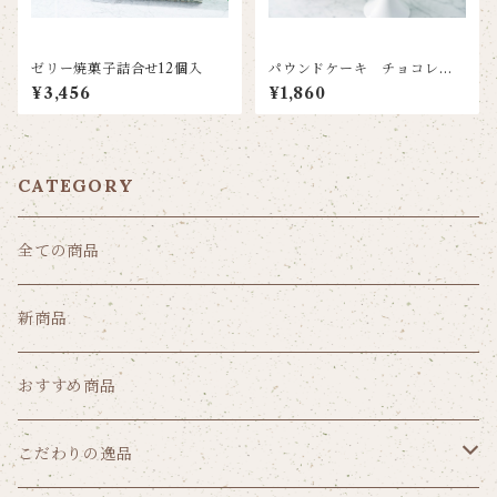
ゼリー焼菓子詰合せ12個入
パウンドケーキ チョコレー
トケーキ
¥3,456
¥1,860
CATEGORY
全ての商品
新商品
おすすめ商品
こだわりの逸品