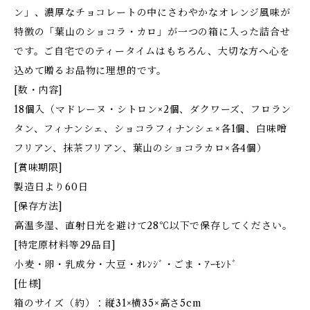
ン」、濃厚なチョコレートの中にさわやかなオレンジ風味が
特徴の「葉山のショコラ・カロ」が一つの箱に入った詰合せ
です。ご自宅でのティータイムはもちろん、大切な方へ心を
込めて贈るお品物に理想的です。
[数・内容]
18個入（マドレーヌ・シトロン×2個、ダクワーズ、フロラン
タン、フィナンシェ、ショコラフィナンシェ×各1個、白味噌
フリアン、抹茶フリアン、葉山のショコラカロ×各4個）
[賞味期限]
製造日より60日
[保存方法]
高温多湿、直射日光を避けて28℃以下で保存してください。
[特定原材料等29品目]
小麦・卵・乳成分・大豆・ｵﾚﾝｼﾞ・ごま・ｱｰﾓﾝﾄﾞ
[仕様]
箱のサイズ（約）：縦31×横35×高さ5cm